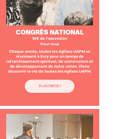
CONGRÈS NATIONAL
WE de l'ascension
Pour tous
Chaque année, toutes les églises UAPM se
réunissent à Evry pour un temps de
rafraichissement spirituel, de communion et
de développement de notre union. Viens
découvrir la vie de toutes les églises UAPM.
PLUS D'INFOS ?