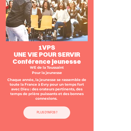
1VPS
UNE VIE POUR SERVIR
Conférence jeunesse
WE de la Toussaint
Pour la jeunesse
Chaque année, la jeunesse se rassemble de
toute la France à Evry pour un temps fort
avec Dieu : des orateurs pertinents, des
temps de prière puissants et des bonnes
connexions.
PLUS D'INFOS ?