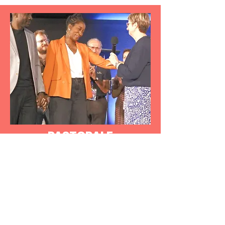
PASTORALE
Pour les pasteurs
En janvier
Chaque année, les pasteurs de chaque église
vivent une retraite spirituelle rafraichissante
visant à prendre soin des uns des autres et à
développer nos ministères.
BIENTÔT...